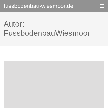
Zum
fussbodenbau-wiesmoor.de
Inhalt
springen
(Enter
Autor:
drücken)
FussbodenbauWiesmoor