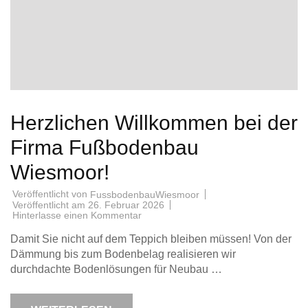
Herzlichen Willkommen bei der
Firma Fußbodenbau
Wiesmoor!
Veröffentlicht von
FussbodenbauWiesmoor
Veröffentlicht am
26. Februar 2026
zu
Hinterlasse einen Kommentar
Herzlichen
Willkommen
Damit Sie nicht auf dem Teppich bleiben müssen! Von der
bei
der
Dämmung bis zum Bodenbelag realisieren wir
Firma
durchdachte Bodenlösungen für Neubau …
Fußbodenbau
Wiesmoor!