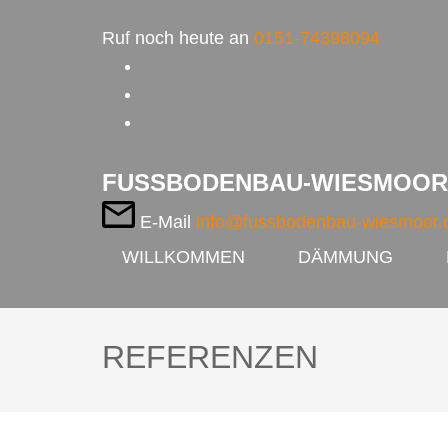
Zum
Ruf noch heute an
0151-74398094
Inhalt
springen
(Enter
drücken)
FUSSBODENBAU-WIESMOOR
E-Mail
info@fussbodenbau-wiesmoor.
WILLKOMMEN
DÄMMUNG
REFERENZEN